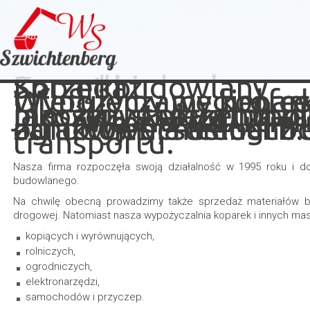
Koparki
Sprzęt budowlany
Sprzedaż
Wypożyczamy koparki
Wypożyczamy profesj
Oferujemy węgiel, ce
jakości. Istnieje moż
maszyny i sprzęt bud
bloczki , płyty jumbo
zamówienia usługi z
ogrodowe, samochody
atrakcyjnych cenach.
WYPOŻYCZALNIA KOPAR
transportu.
Nasza firma rozpoczęła swoją działalność w 1995 roku i d
budowlanego.
Na chwilę obecną prowadzimy także sprzedaż materiałów bud
drogowej. Natomiast nasza wypożyczalnia koparek i innych mas
kopiących i wyrównujących,
rolniczych,
ogrodniczych,
elektronarzędzi,
samochodów i przyczep.