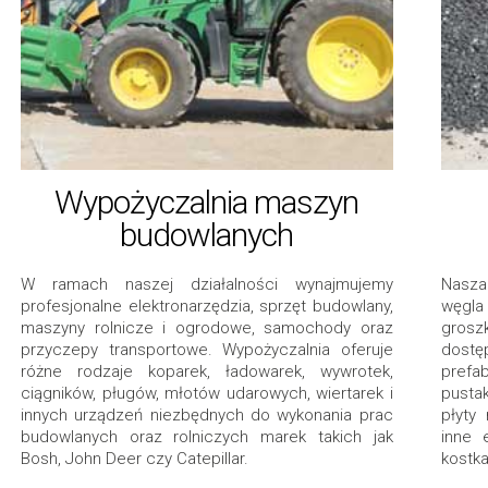
Wypożyczalnia maszyn
budowlanych
W ramach naszej działalności wynajmujemy
Nasza
profesjonalne elektronarzędzia, sprzęt budowlany,
węgla
maszyny rolnicze i ogrodowe, samochody oraz
grosz
przyczepy transportowe. Wypożyczalnia oferuje
dostęp
różne rodzaje koparek, ładowarek, wywrotek,
prefab
ciągników, pługów, młotów udarowych, wiertarek i
pustak
innych urządzeń niezbędnych do wykonania prac
płyty
budowlanych oraz rolniczych marek takich jak
inne 
Bosh, John Deer czy Catepillar.
kostka