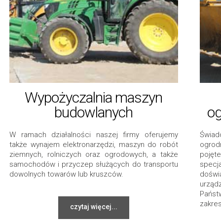
Wypożyczalnia maszyn
budowlanych
og
W ramach działalności naszej firmy oferujemy
Świa
także wynajem elektronarzędzi, maszyn do robót
ogrod
ziemnych, rolniczych oraz ogrodowych, a także
poję
samochodów i przyczep służących do transportu
specj
dowolnych towarów lub kruszców.
doświ
urząd
Państ
zakre
czytaj więcej...