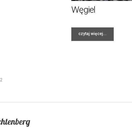
Węgiel
czytaj więcej...
2
htenberg