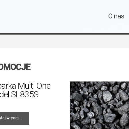
O nas
OMOCJE
arka Multi One
del SL835S
taj więcej...