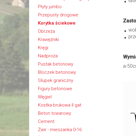
łat
Płyty jumbo
Przepusty drogowe
Zast
Korytka ściekowe
wok
Obrzeża
prz
Krawężniki
Kręgi
Nadproża
Wymia
Pustak betonowy
a-50c
Bloczek betonowy
Słupek graniczny
Figury betonowe
Węgiel
Kostka brukowa II gat.
Beton towarowy
Cement
Żwir - mieszanka 0-16