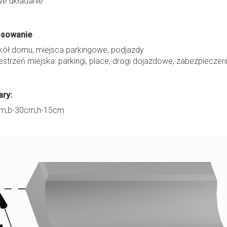
we układanie
osowanie
ół domu, miejsca parkingowe, podjazdy
estrzeń miejska: parkingi, place, drogi dojazdowe, zabezpieczen
ry:
m,b-30cm,h-15cm