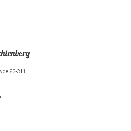
htenberg
zyce
83-311
,
m