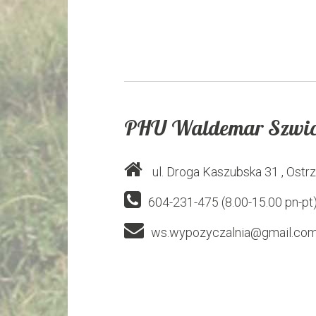
PHU Waldemar Szwic
ul. Droga Kaszubska 31
, Ostr
604-231-475 (8.00-15.00 pn-pt)
ws.wypozyczalnia@gmail.co