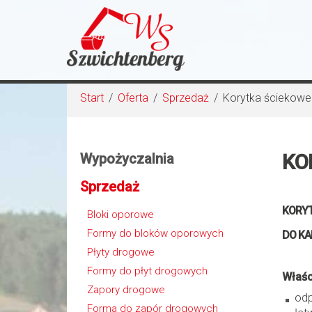
Start
/
Oferta
/
Sprzedaż
/
Korytka ściekowe
KO
Wypożyczalnia
Sprzedaż
KORYT
Bloki oporowe
Formy do bloków oporowych
DO KA
Płyty drogowe
Formy do płyt drogowych
Właśc
Zapory drogowe
odp
Forma do zapór drogowych