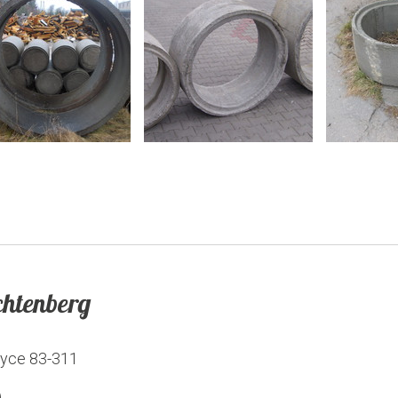
htenberg
zyce
83-311
,