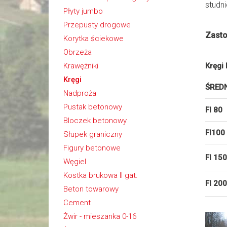
studni
Płyty jumbo
Przepusty drogowe
Zasto
Korytka ściekowe
Obrzeża
Krawężniki
Kręgi 
Kręgi
ŚRED
Nadproża
Pustak betonowy
FI 80
Bloczek betonowy
FI100
Słupek graniczny
Figury betonowe
FI 150
Węgiel
Kostka brukowa II gat.
FI 200
Beton towarowy
Cement
Żwir - mieszanka 0-16