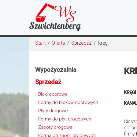
Start
/
Oferta
/
Sprzedaż
/
Kręgi
KR
Wypożyczalnia
Sprzedaż
KRĘGI
Bloki oporowe
Formy do bloków oporowych
KANAL
Płyty drogowe
Formy do płyt drogowych
Ciesz
Zapory drogowe
dla ś
firmy 
Forma do zapór drogowych