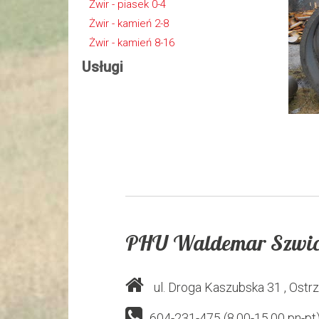
Żwir - piasek 0-4
Żwir - kamień 2-8
Żwir - kamień 8-16
Usługi
PHU Waldemar Szwic
ul. Droga Kaszubska 31
, Ostr
604-231-475 (8.00-15.00 pn-pt)