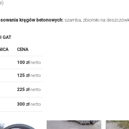
e).
sowania kręgów betonowych:
szamba, zbiorniki na deszczówk
II GAT
:
NICA
CENA
100 zł
netto
125 zł
netto
225 zł
netto
300 zł
netto