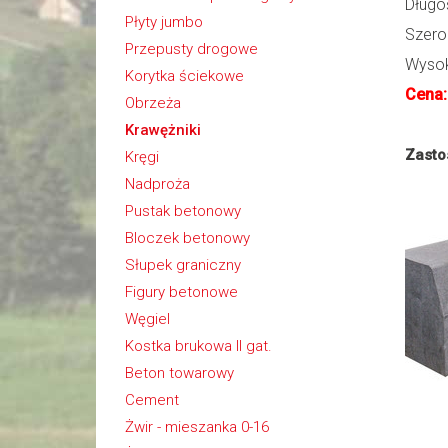
Długo
Płyty jumbo
Szero
Przepusty drogowe
Wyso
Korytka ściekowe
Cena:
Obrzeża
Krawężniki
Zasto
Kręgi
Nadproża
Pustak betonowy
Bloczek betonowy
Słupek graniczny
Figury betonowe
Węgiel
Kostka brukowa II gat.
Beton towarowy
Cement
Żwir - mieszanka 0-16