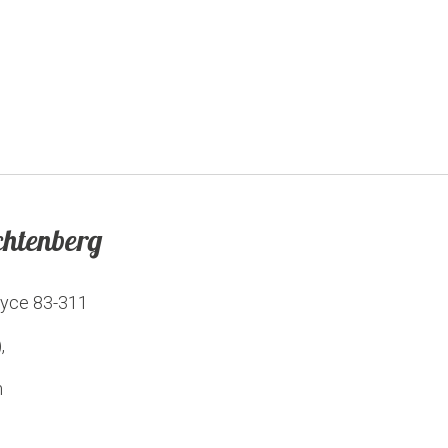
htenberg
zyce
83-311
,
m