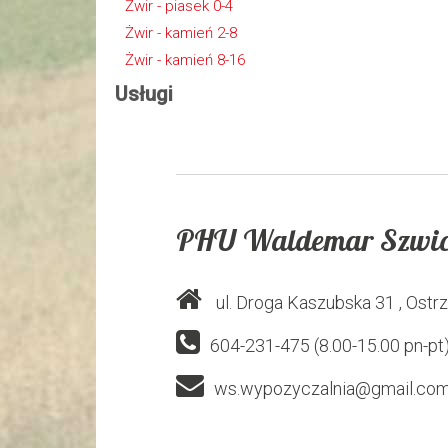
Żwir - piasek 0-4
Żwir - kamień 2-8
Żwir - kamień 8-16
Usługi
PHU Waldemar Szwic
ul. Droga Kaszubska 31
, Ostr
604-231-475 (8.00-15.00 pn-pt)
ws.wypozyczalnia@gmail.co