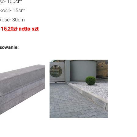
ść- 100cm
kość- 15cm
kość- 30cm
 15,20zł netto szt
sowanie: