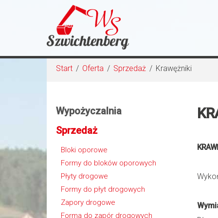
Start
/
Oferta
/
Sprzedaż
/
Krawężniki
KR
Wypożyczalnia
Sprzedaż
KRAWĘ
Bloki oporowe
Formy do bloków oporowych
Płyty drogowe
Wykoń
Formy do płyt drogowych
Zapory drogowe
Wymi
Forma do zapór drogowych